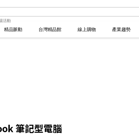
精品脈動
精品脈動
台灣精品館
台灣精品館
線上購物
線上購物
產業趨勢
產業趨勢
品萬花筒
品萬花筒
選拔須知
臺灣活動
選拔須知
臺灣活動
2026年台灣精品獎得主
2026年台灣精品獎得主
IPSOS 市調報告
IPSOS 市調報告
創新生活大玩家
創新生活大玩家
頒獎典禮
精品專欄
頒獎典禮
精品專欄
366
366
book 筆記型電腦