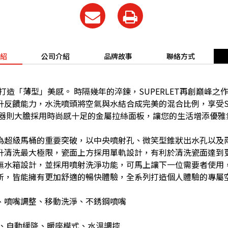
紹
公司介紹
品牌故事
聯絡方式
芬系列打造「薄型」美感。 時隔幾年的淬鍊，SUPERLET再創巔峰
升反饋能力，水洗噴頭將空氣與水結合成完美的混合比例，享受S
控器則大膽採用時尚感十足的金屬拉絲面板，讓您的生活增添優雅
為超級馬桶的重要突破，以中央噴射孔、微笑型錐狀出水孔以及
升清洗最大極限，瓷面上方採用單軌設計，有利於清洗瓷面達到
99無水箱設計，並採用噴射洗淨功能，可馬上讓下一位需要者使
所，皆能擁有更加舒適的暢快體驗，全系列打造個人體驗的專屬
摩、噴嘴調整、移動洗淨、不銹鋼噴嘴
乾、自動緩降、暖座模式、水溫調控