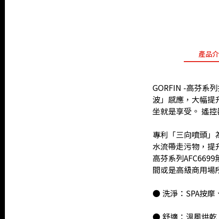
產品介
GORFIN -高
波」感應，大幅提
坐就是享受。 遙
專利「三向噴頭」
水流帶走污物，提
高芬系列AFC66
間或是高級商用場
● 洗淨：SPA按
● 舒適：溫風烘