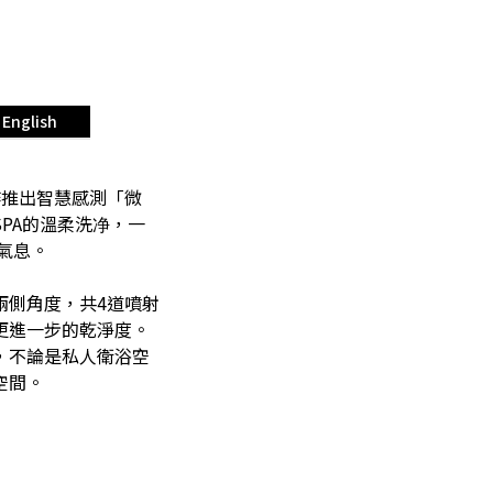
English
之作推出智慧感測「微
PA的溫柔洗净，一
氣息。
兩側角度，共4道噴射
更進一步的乾淨度。
用，不論是私人衛浴空
空間。